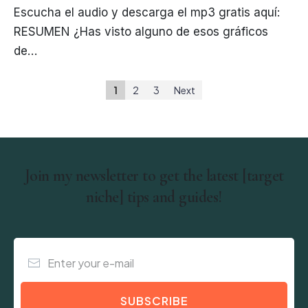
Escucha el audio y descarga el mp3 gratis aquí:
RESUMEN ¿Has visto alguno de esos gráficos
de…
1
2
3
Next
Join my newsletter to get the latest [target
niche] tips and guides!
SUBSCRIBE