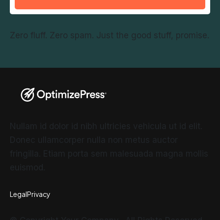
Zero fluff. Zero spam. Just the good stuff, promise.
Nullam id dolor id nibh ultricies vehicula ut id elit.
Donec ullamcorper nulla non metus auctor
fringilla. Etiam porta sem malesuada magna mollis
euismod.
Legal
Privacy