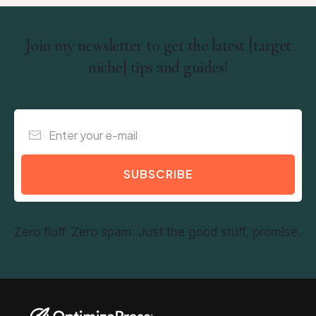
Join my newsletter to get the latest [target
niche] tips and guides!
SUBSCRIBE
Zero fluff. Zero spam. Just the good stuff, promise.