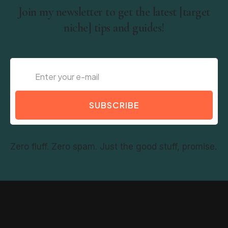
Join my newsletter to get the latest [target
niche] tips and guides!
SUBSCRIBE
Zero fluff. Zero spam. Just the good stuff, promise.