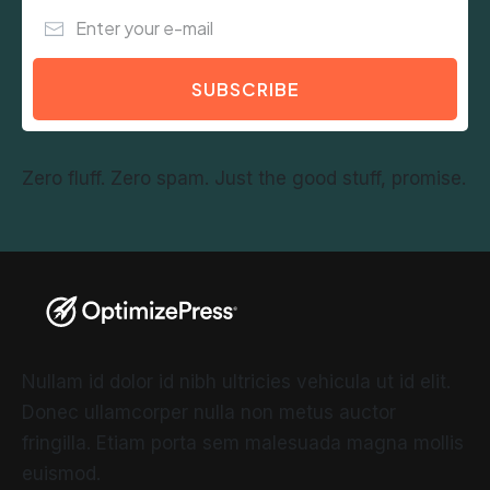
SUBSCRIBE
Zero fluff. Zero spam. Just the good stuff, promise.
Nullam id dolor id nibh ultricies vehicula ut id elit.
Donec ullamcorper nulla non metus auctor
fringilla. Etiam porta sem malesuada magna mollis
euismod.