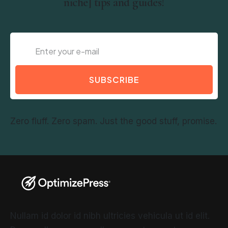
niche] tips and guides!
SUBSCRIBE
Zero fluff. Zero spam. Just the good stuff, promise.
Nullam id dolor id nibh ultricies vehicula ut id elit.