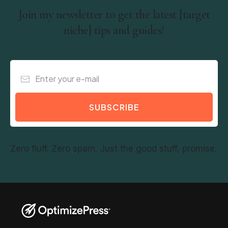
Join my newsletter to get the latest [target
niche] tips and guides!
SUBSCRIBE
Zero fluff. Zero spam. Just the good stuff, promise.