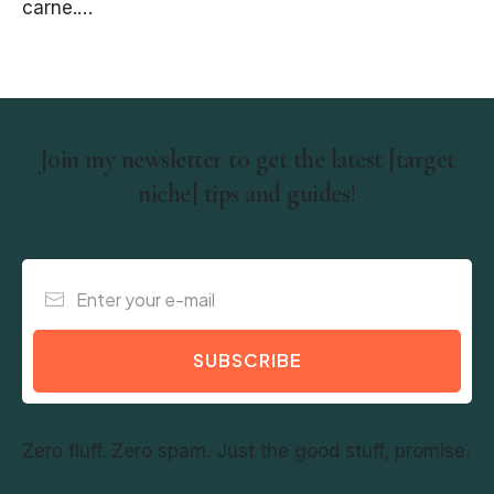
carne.…
Join my newsletter to get the latest [target
niche] tips and guides!
SUBSCRIBE
Zero fluff. Zero spam. Just the good stuff, promise.