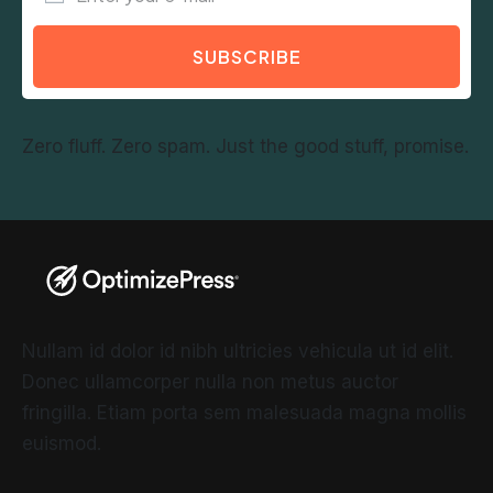
SUBSCRIBE
Zero fluff. Zero spam. Just the good stuff, promise.
Nullam id dolor id nibh ultricies vehicula ut id elit.
Donec ullamcorper nulla non metus auctor
fringilla. Etiam porta sem malesuada magna mollis
euismod.