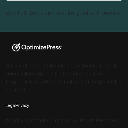
Zero fluff. Zero spam. Just the good stuff, promise.
Nullam id dolor id nibh ultricies vehicula ut id elit.
Donec ullamcorper nulla non metus auctor
fringilla. Etiam porta sem malesuada magna mollis
euismod.
Legal
Privacy
© Copyright Your Company. All Rights Reserved