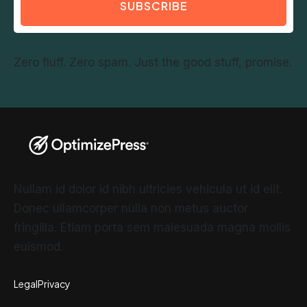
SUBSCRIBE
Zero fluff. Zero spam. Just the good stuff, promise.
Nullam id dolor id nibh ultricies vehicula ut id elit.
Donec ullamcorper nulla non metus auctor
fringilla. Etiam porta sem malesuada magna mollis
euismod.
Legal
Privacy