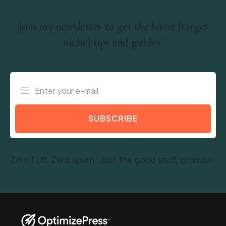
Join my newsletter to get the latest [target
niche] tips and guides!
SUBSCRIBE
Zero fluff. Zero spam. Just the good stuff, promise.