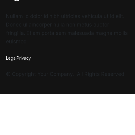
Nullam id dolor id nibh ultricies vehicula ut id elit.
Donec ullamcorper nulla non metus auctor
fringilla. Etiam porta sem malesuada magna mollis
euismod.
Legal
Privacy
© Copyright Your Company. All Rights Reserved