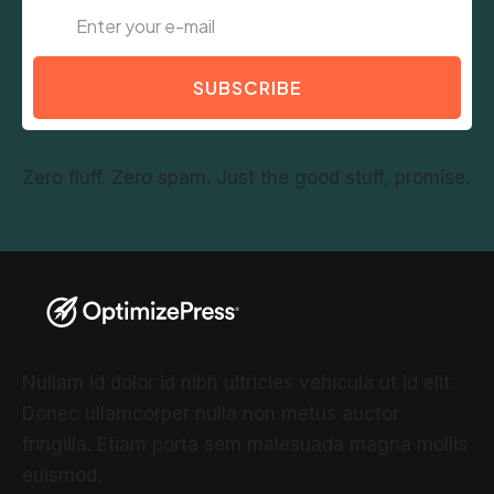
SUBSCRIBE
Zero fluff. Zero spam. Just the good stuff, promise.
Nullam id dolor id nibh ultricies vehicula ut id elit.
Donec ullamcorper nulla non metus auctor
fringilla. Etiam porta sem malesuada magna mollis
euismod.