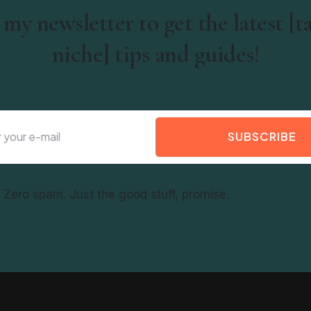
 my newsletter to get the latest [t
niche] tips and guides!
SUBSCRIBE
f. Zero spam. Just the good stuff, promise.