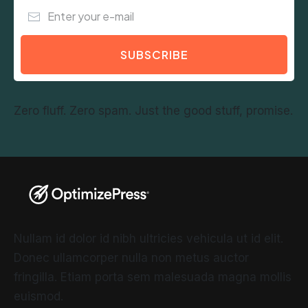
SUBSCRIBE
Zero fluff. Zero spam. Just the good stuff, promise.
Nullam id dolor id nibh ultricies vehicula ut id elit.
Donec ullamcorper nulla non metus auctor
fringilla. Etiam porta sem malesuada magna mollis
euismod.