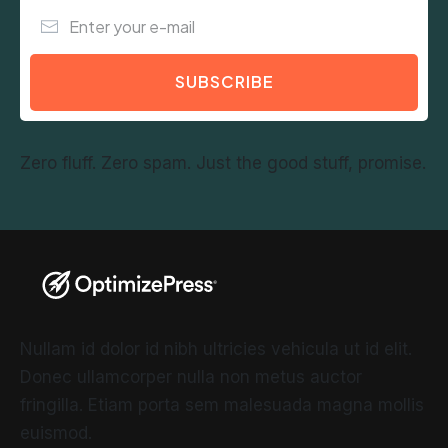
SUBSCRIBE
Zero fluff. Zero spam. Just the good stuff, promise.
Nullam id dolor id nibh ultricies vehicula ut id elit.
Donec ullamcorper nulla non metus auctor
fringilla. Etiam porta sem malesuada magna mollis
euismod.