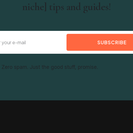
niche] tips and guides!
SUBSCRIBE
f. Zero spam. Just the good stuff, promise.