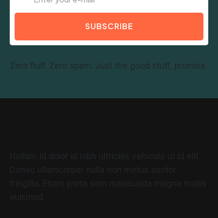
SUBSCRIBE
Zero fluff. Zero spam. Just the good stuff, promise.
Nullam id dolor id nibh ultricies vehicula ut id elit.
Donec ullamcorper nulla non metus auctor
fringilla. Etiam porta sem malesuada magna mollis
euismod.