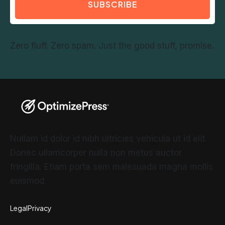
SUBSCRIBE
Zero fluff. Zero spam. Just the good stuff, promise.
Nullam id dolor id nibh ultricies vehicula ut id elit.
Donec ullamcorper nulla non metus auctor
fringilla. Etiam porta sem malesuada magna mollis
euismod.
Legal
Privacy