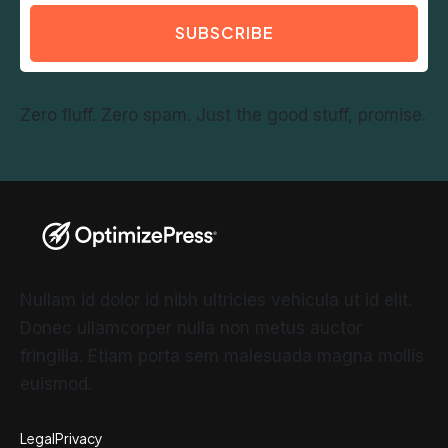
SUBSCRIBE
Zero fluff. Zero spam. Just the good stuff, promise.
Nullam id dolor id nibh ultricies vehicula ut id elit.
Donec ullamcorper nulla non metus auctor
fringilla. Etiam porta sem malesuada magna mollis
euismod.
Legal
Privacy