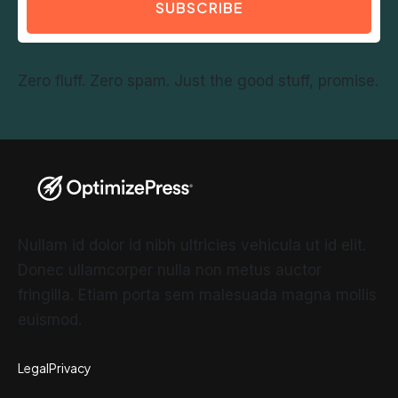
SUBSCRIBE
Zero fluff. Zero spam. Just the good stuff, promise.
Nullam id dolor id nibh ultricies vehicula ut id elit.
Donec ullamcorper nulla non metus auctor
fringilla. Etiam porta sem malesuada magna mollis
euismod.
Legal
Privacy