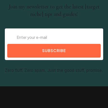
Join my newsletter to get the latest [target
niche] tips and guides!
SUBSCRIBE
Zero fluff. Zero spam. Just the good stuff, promise.