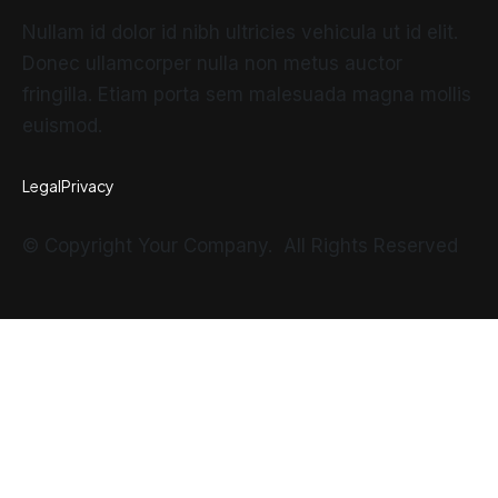
Nullam id dolor id nibh ultricies vehicula ut id elit.
Donec ullamcorper nulla non metus auctor
fringilla. Etiam porta sem malesuada magna mollis
euismod.
Legal
Privacy
© Copyright Your Company. All Rights Reserved