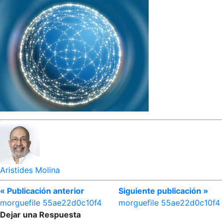
Aristides Molina
« Publicación anterior
Siguiente publicación »
morguefile 55ae22d0c10f4
morguefile 55ae22d0c10f4
Dejar una Respuesta