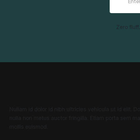
Zero fluf
Nullam id dolor id nibh ultricies vehicula ut id elit.
nulla non metus auctor fringilla. Etiam porta sem 
mollis euismod.