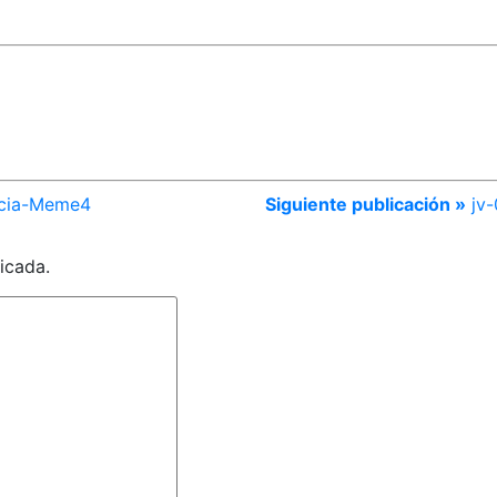
ncia-Meme4
Siguiente publicación »
jv
icada.