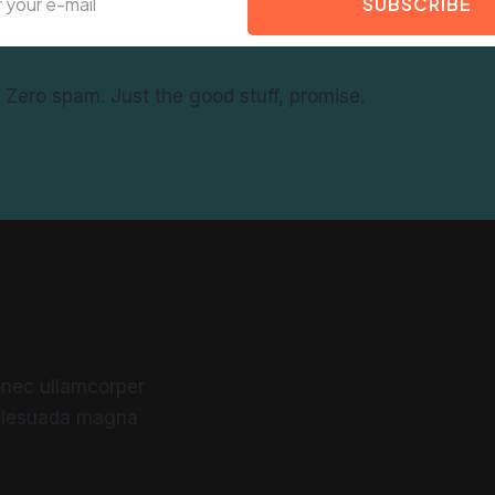
SUBSCRIBE
f. Zero spam. Just the good stuff, promise.
 Donec ullamcorper
malesuada magna