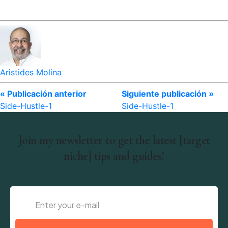
Aristides Molina
« Publicación anterior
Siguiente publicación »
Side-Hustle-1
Side-Hustle-1
Join my newsletter to get the latest [target
niche] tips and guides!