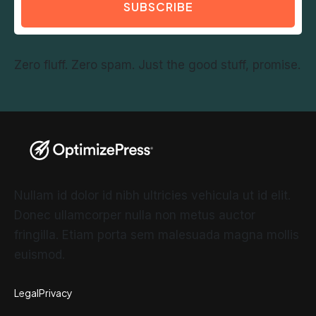
SUBSCRIBE
Zero fluff. Zero spam. Just the good stuff, promise.
Nullam id dolor id nibh ultricies vehicula ut id elit.
Donec ullamcorper nulla non metus auctor
fringilla. Etiam porta sem malesuada magna mollis
euismod.
Legal
Privacy