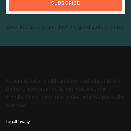
SUBSCRIBE
Zero fluff. Zero spam. Just the good stuff, promise.
Nullam id dolor id nibh ultricies vehicula ut id elit.
Donec ullamcorper nulla non metus auctor
fringilla. Etiam porta sem malesuada magna mollis
euismod.
Legal
Privacy