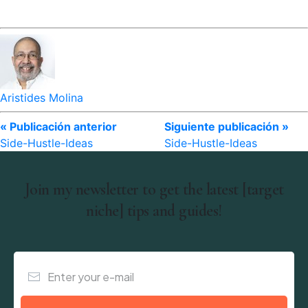
Aristides Molina
« Publicación anterior
Siguiente publicación »
Side-Hustle-Ideas
Side-Hustle-Ideas
Join my newsletter to get the latest [target
niche] tips and guides!