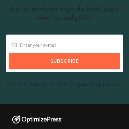
Join my newsletter to get the latest [target
niche] tips and guides!
SUBSCRIBE
Zero fluff. Zero spam. Just the good stuff, promise.