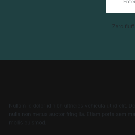
Zero fluf
Nullam id dolor id nibh ultricies vehicula ut id elit.
nulla non metus auctor fringilla. Etiam porta sem 
mollis euismod.