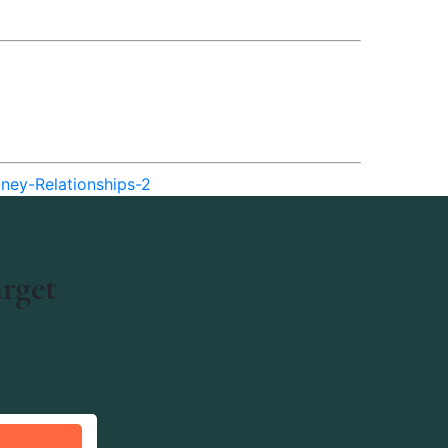
ney-Relationships-2
arget