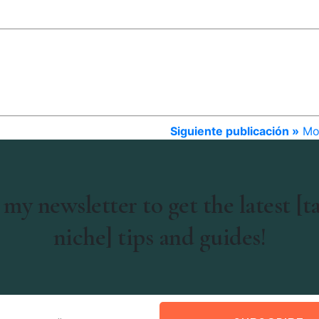
Siguiente publicación »
Mo
 my newsletter to get the latest [t
niche] tips and guides!