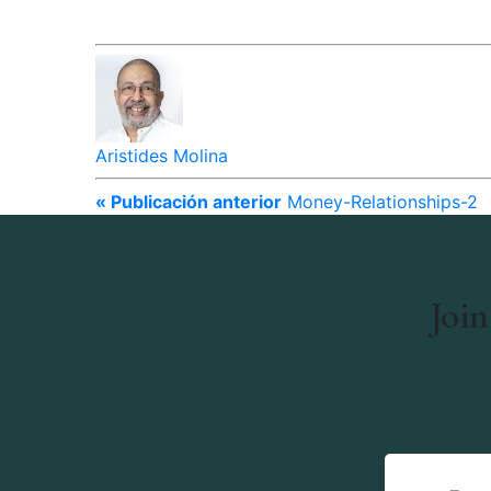
Aristides Molina
« Publicación anterior
Money-Relationships-2
Join