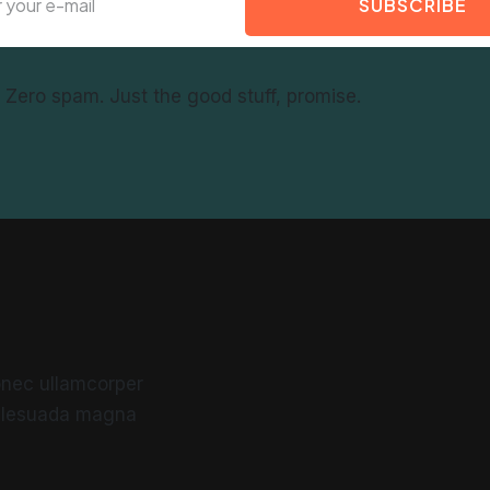
SUBSCRIBE
f. Zero spam. Just the good stuff, promise.
 Donec ullamcorper
malesuada magna