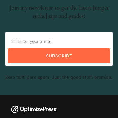
Join my newsletter to get the latest [target
niche] tips and guides!
SUBSCRIBE
Zero fluff. Zero spam. Just the good stuff, promise.