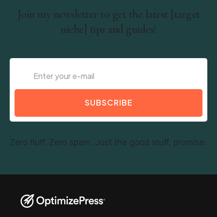
Join my newsletter to get the latest [target
niche] tips and guides!
SUBSCRIBE
Zero fluff. Zero spam. Just the good stuff, promise.