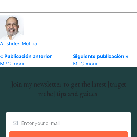
Aristides Molina
« Publicación anterior
Siguiente publicación »
MPC morir
MPC morir
Join my newsletter to get the latest [target
niche] tips and guides!