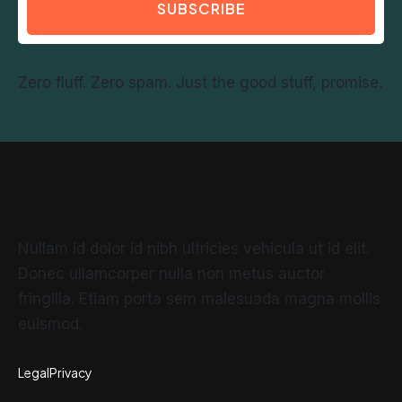
SUBSCRIBE
Zero fluff. Zero spam. Just the good stuff, promise.
Nullam id dolor id nibh ultricies vehicula ut id elit.
Donec ullamcorper nulla non metus auctor
fringilla. Etiam porta sem malesuada magna mollis
euismod.
Legal
Privacy