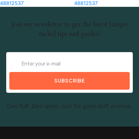
48812537
48812537
Join my newsletter to get the latest [target
niche] tips and guides!
SUBSCRIBE
Zero fluff. Zero spam. Just the good stuff, promise.