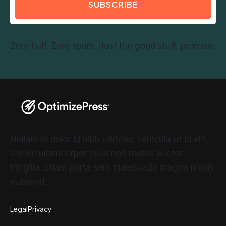
SUBSCRIBE
Zero fluff. Zero spam. Just the good stuff, promise.
Nullam id dolor id nibh ultricies vehicula ut id elit.
Donec ullamcorper nulla non metus auctor
fringilla. Etiam porta sem malesuada magna mollis
euismod.
Legal
Privacy