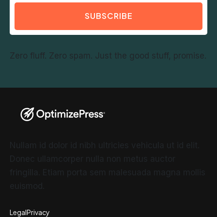
SUBSCRIBE
Zero fluff. Zero spam. Just the good stuff, promise.
Nullam id dolor id nibh ultricies vehicula ut id elit.
Donec ullamcorper nulla non metus auctor
fringilla. Etiam porta sem malesuada magna mollis
euismod.
Legal
Privacy