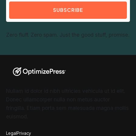
SUBSCRIBE
Zero fluff. Zero spam. Just the good stuff, promise.
Nullam id dolor id nibh ultricies vehicula ut id elit.
Donec ullamcorper nulla non metus auctor
fringilla. Etiam porta sem malesuada magna mollis
euismod.
Legal
Privacy