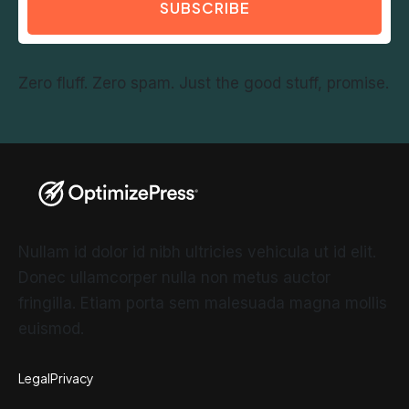
SUBSCRIBE
Zero fluff. Zero spam. Just the good stuff, promise.
Nullam id dolor id nibh ultricies vehicula ut id elit.
Donec ullamcorper nulla non metus auctor
fringilla. Etiam porta sem malesuada magna mollis
euismod.
Legal
Privacy