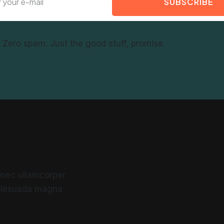
SUBSCRIBE
f. Zero spam. Just the good stuff, promise.
 Donec ullamcorper
malesuada magna