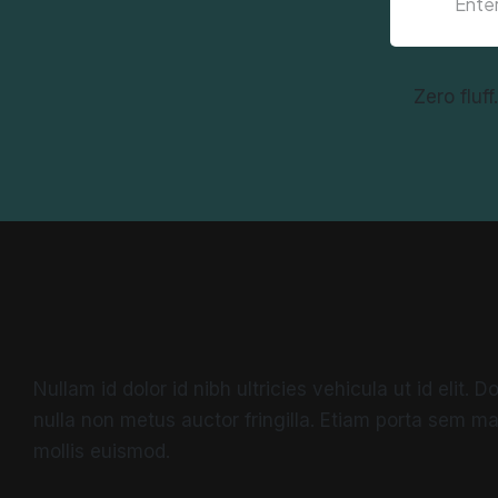
Zero fluf
Nullam id dolor id nibh ultricies vehicula ut id elit.
nulla non metus auctor fringilla. Etiam porta sem 
mollis euismod.