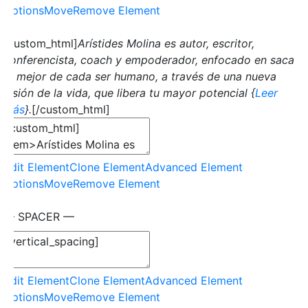
Options
Move
Remove Element
[custom_html]
Arístides Molina es autor, escritor,
conferencista, coach y empoderador, enfocado en sacar
lo mejor de cada ser humano, a través de una nueva
visión de la vida, que libera tu mayor potencial {
Leer
más
}.
[/custom_html]
Edit Element
Clone Element
Advanced Element
Options
Move
Remove Element
— SPACER —
Edit Element
Clone Element
Advanced Element
Options
Move
Remove Element