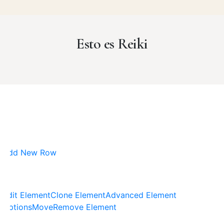
Esto es Reiki
Add New Row
Edit Element
Clone Element
Advanced Element
Options
Move
Remove Element