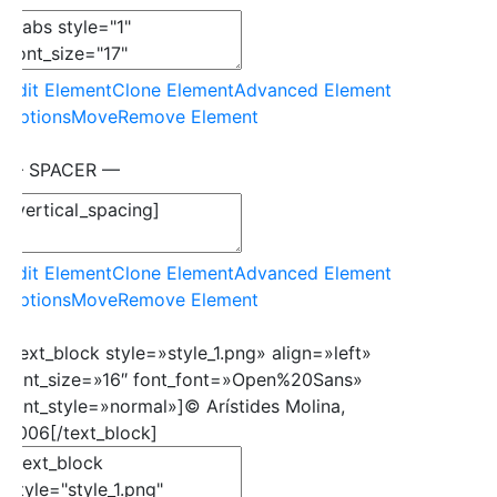
Edit Element
Clone Element
Advanced Element
Options
Move
Remove Element
— SPACER —
Edit Element
Clone Element
Advanced Element
Options
Move
Remove Element
[text_block style=»style_1.png» align=»left»
font_size=»16″ font_font=»Open%20Sans»
font_style=»normal»]© Arístides Molina,
2006[/text_block]