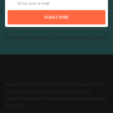
SUBSCRIBE
Zero fluff. Zero spam. Just the good stuff, promise.
Nullam id dolor id nibh ultricies vehicula ut id elit.
Donec ullamcorper nulla non metus auctor
fringilla. Etiam porta sem malesuada magna mollis
euismod.