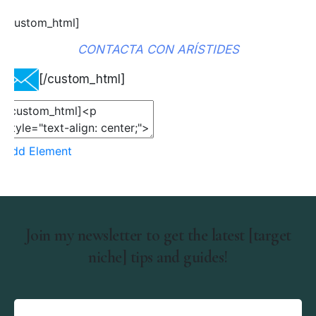
[custom_html]
CONTACTA CON ARÍSTIDES
[/custom_html]
Add Element
Join my newsletter to get the latest [target
niche] tips and guides!