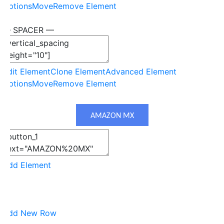
Options
Move
Remove Element
— SPACER —
Edit Element
Clone Element
Advanced Element
Options
Move
Remove Element
AMAZON MX
Add Element
Add New Row