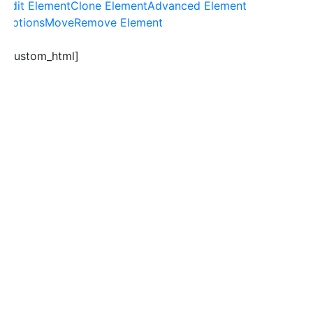
Edit Element
Clone Element
Advanced Element
Options
Move
Remove Element
[custom_html]