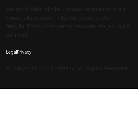
Nullam id dolor id nibh ultricies vehicula ut id elit.
Donec ullamcorper nulla non metus auctor
fringilla. Etiam porta sem malesuada magna mollis
euismod.
Legal
Privacy
© Copyright Your Company. All Rights Reserved