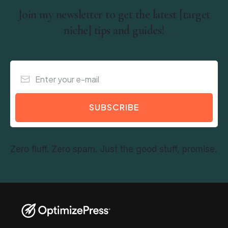
Join my newsletter to get the latest [target
niche] tips and guides!
SUBSCRIBE
Zero fluff. Zero spam. Just the good stuff, promise.