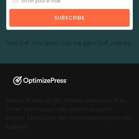
SUBSCRIBE
Zero fluff. Zero spam. Just the good stuff, promise.
Nullam id dolor id nibh ultricies vehicula ut id elit.
Donec ullamcorper nulla non metus auctor
fringilla. Etiam porta sem malesuada magna mollis
euismod.