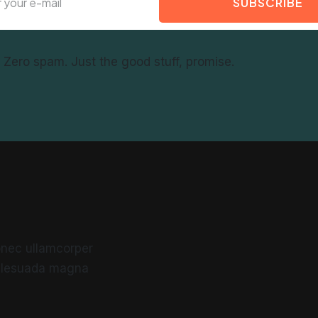
SUBSCRIBE
f. Zero spam. Just the good stuff, promise.
 Donec ullamcorper
malesuada magna