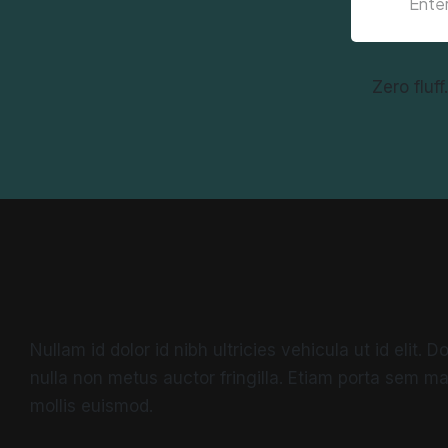
Zero fluf
Nullam id dolor id nibh ultricies vehicula ut id elit.
nulla non metus auctor fringilla. Etiam porta sem 
mollis euismod.