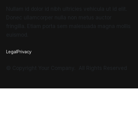
Nullam id dolor id nibh ultricies vehicula ut id elit.
Donec ullamcorper nulla non metus auctor
fringilla. Etiam porta sem malesuada magna mollis
euismod.
Legal
Privacy
© Copyright Your Company. All Rights Reserved