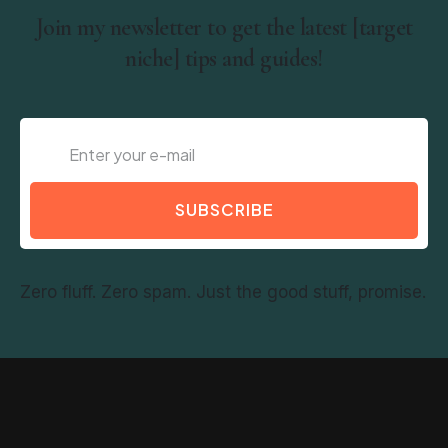
Join my newsletter to get the latest [target
niche] tips and guides!
SUBSCRIBE
Zero fluff. Zero spam. Just the good stuff, promise.