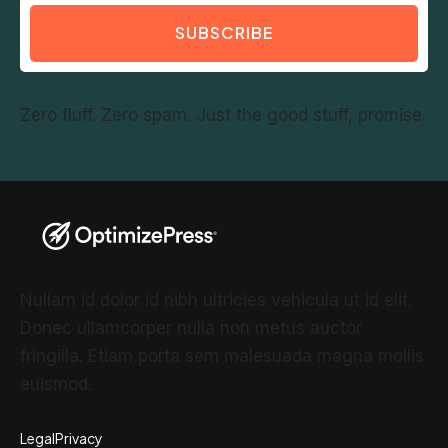
SUBSCRIBE
Zero fluff. Zero spam. Just the good stuff, promise.
Nullam id dolor id nibh ultricies vehicula ut id elit.
Donec ullamcorper nulla non metus auctor
fringilla. Etiam porta sem malesuada magna mollis
euismod.
Legal
Privacy