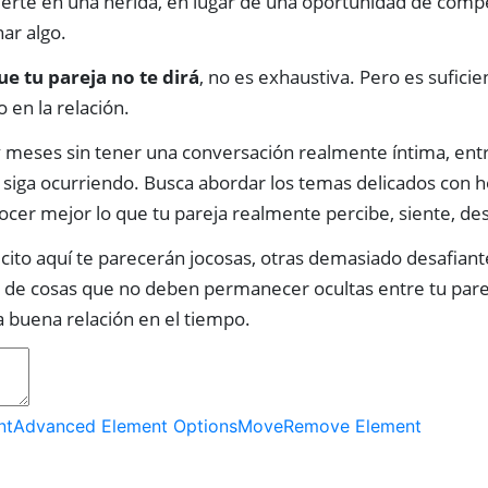
ierte en una herida, en lugar de una oportunidad de comp
ar algo.
ue tu pareja no te dirá
, no es exhaustiva. Pero es sufic
o en la relación.
meses sin tener una conversación realmente íntima, entr
 siga ocurriendo. Busca abordar los temas delicados con 
nocer mejor lo que tu pareja realmente percibe, siente, de
cito aquí te parecerán jocosas, otras demasiado desafiant
po de cosas que no deben permanecer ocultas entre tu parej
 buena relación en el tiempo.
nt
Advanced Element Options
Move
Remove Element