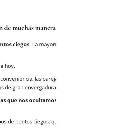
ión de muchas maneras.
ntos ciegos
. La mayoría
de hoy.
conveniencia, las parejas
tos de gran envergadura.
las que nos ocultamos
pos de puntos ciegos, que