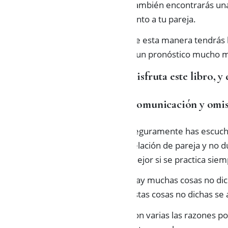
También encontrarás un
junto a tu pareja.
De esta manera tendrás l
y un pronóstico mucho m
Disfruta este libro, y
Comunicación y omi
Seguramente has escucha
relación de pareja y no 
mejor si se practica siem
Hay muchas cosas no dic
Estas cosas no dichas se
Son varias las razones p