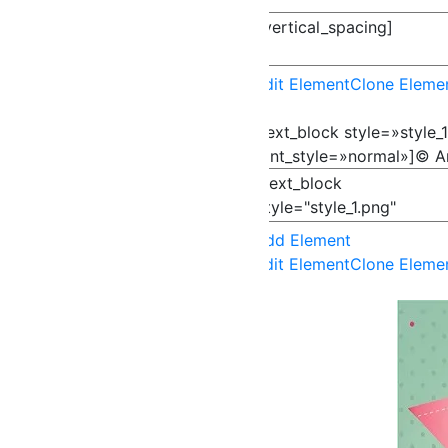
Edit Element
Clone Eleme
[text_block style=»style
font_style=»normal»]© Ar
Add Element
Edit Element
Clone Eleme