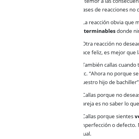
el temor a las consecuen
clases de reacciones no 
• La reacción obvia que
interminables
donde nin
• Otra reacción no desea
hace feliz, es mejor que 
• También callas cuando
etc. “Ahora no porque se
nuestro hijo de bachiller
• Callas porque no dese
pareja es no saber lo que
• Callas porque sientes
v
imperfección o defecto. 
igual.