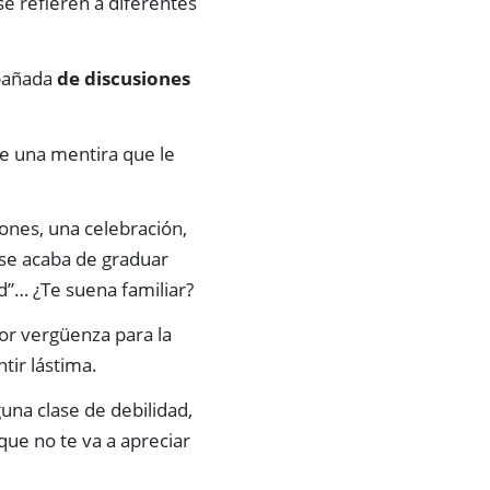
e refieren a diferentes
mpañada
de discusiones
ue una mentira que le
nes, una celebración,
 se acaba de graduar
ad”… ¿Te suena familiar?
or vergüenza para la
tir lástima.
una clase de debilidad,
ue no te va a apreciar