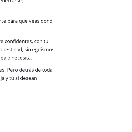
enetrarse,
iente para que veas donde
e confidentes, con tu
honestidad, sin egoísmos
sea o necesita.
es. Pero detrás de todas,
a y tú si desean