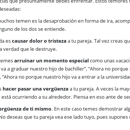
cias que presuntamente debes enfrentar. Estos temores s
deseadas:
 muchos temen es la desaprobación en forma de ira, aco
guno de los dos se entiende.
da es
causar dolor o tristeza
a tu pareja. Tal vez creas q
la verdad que le destruye.
 temes
arruinar un momento especial
como unas vacacio
 va a graduar nuestro hijo de bachiller”, “Ahora no porque
”, “Ahora no porque nuestro hijo va a entrar a la universid
as
hacer pasar una vergüenza
a tu pareja. A veces la may
 está ocurriendo a su alrededor. Piensa en eso ante de sen
ergüenza de ti mismo
. En este caso temes demostrar alg
No deseas que tu pareja vea ese lado tuyo, pues supones q