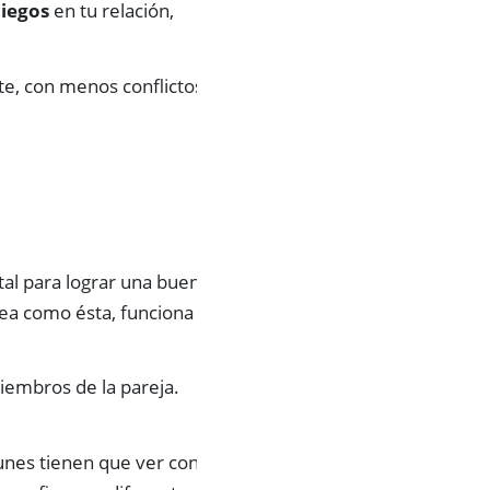
ciegos
en tu relación,
te, con menos conflictos
l para lograr una buena
dea como ésta, funciona
iembros de la pareja.
munes tienen que ver con