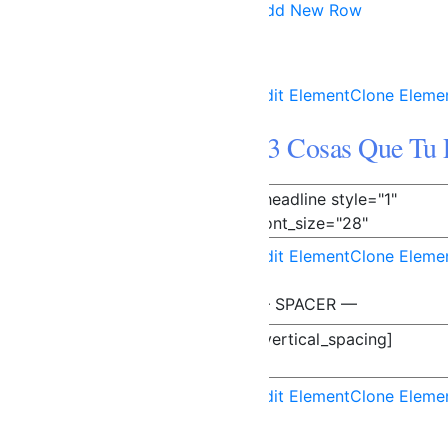
Add New Row
Edit Element
Clone Eleme
13 Cosas Que Tu 
Edit Element
Clone Eleme
— SPACER —
Edit Element
Clone Eleme