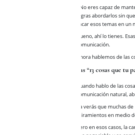
• No eres capaz de mante
logras abordarlos sin qu
sacar esos temas en un m
Bueno, ahí lo tienes. Esa
comunicación.
Ahora hablemos de las co
Las “13 cosas que tu p
Cuando hablo de las cosas
comunicación natural, ab
Ya verás que muchas de e
miramientos en medio de
Pero en esos casos, la c