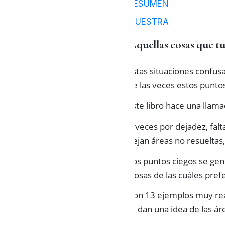
RESUMEN
MUESTRA
Aquellas cosas que tu
Estas situaciones confu
de las veces estos punto
Este libro hace una llama
A veces por dejadez, falt
dejan áreas no resueltas
Los puntos ciegos se gen
(cosas de las cuáles pre
Con 13 ejemplos muy real
te dan una idea de las ár