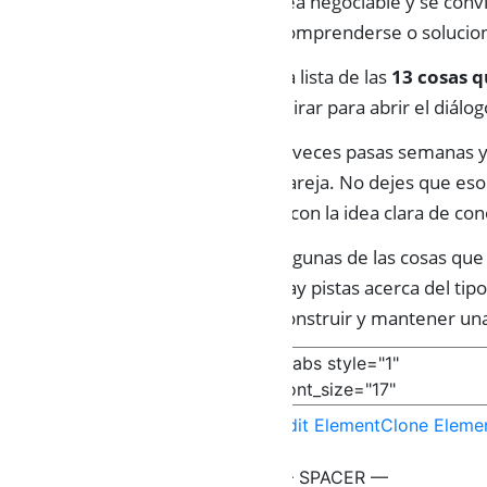
sea negociable y se conv
comprenderse o solucion
La lista de las
13 cosas q
mirar para abrir el diálog
A veces pasas semanas y 
pareja. No dejes que eso
y con la idea clara de co
Algunas de las cosas que 
hay pistas acerca del ti
construir y mantener una
Edit Element
Clone Eleme
— SPACER —