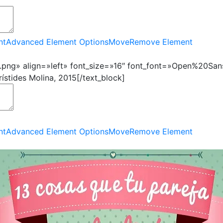
nt
Advanced Element Options
Move
Remove Element
_1.png» align=»left» font_size=»16″ font_font=»Open%20San
ístides Molina, 2015[/text_block]
nt
Advanced Element Options
Move
Remove Element