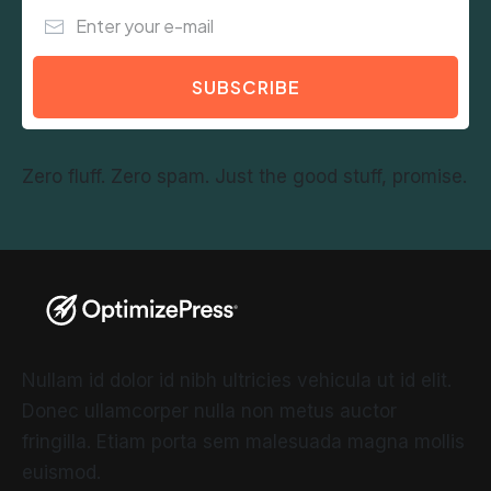
SUBSCRIBE
Zero fluff. Zero spam. Just the good stuff, promise.
Nullam id dolor id nibh ultricies vehicula ut id elit.
Donec ullamcorper nulla non metus auctor
fringilla. Etiam porta sem malesuada magna mollis
euismod.