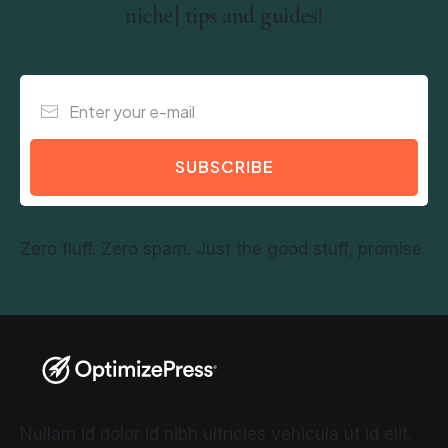
niche] tips and guides!
SUBSCRIBE
Zero fluff. Zero spam. Just the good stuff, promise.
Nullam id dolor id nibh ultricies vehicula ut id elit.