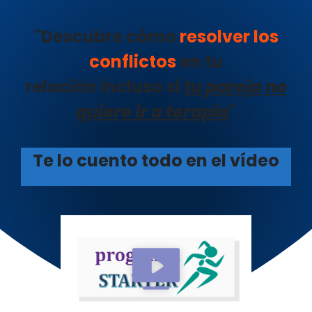
"Descubre cómo
resolver los
conflictos
en tu
relación incluso si
tu pareja no
quiere ir a terapia
"
Te lo cuento todo en el vídeo