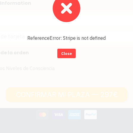
Information
ReferenceError: Stripe is not defined
de la orden
Close
los Niveles de Consciencia
CONFIRMAR MI PLAZA — 297€
e la primera sesión no es para ti, te devuelvo el 100%, sin 