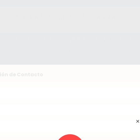
Barriendo los niveles de consciencia
ecio de lanzamiento — primer grupo únicamen
297 €
ión de Contacto
✕