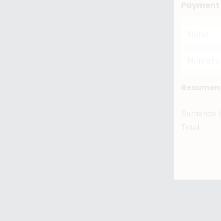
Payment 
None
Resumen 
Barriendo 
Total
Si después d